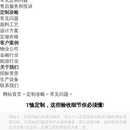
常见定制问题
售后服务和投诉
定制攻略
常见问题
面料工艺
设计方案
定做价格
客户案例
物业公司
金融行业
能源行业
关于我们
招标资质
生产设备
联系我们
网站首页
>
定制攻略
>
常见问题
>
T恤定制，这些验收细节你必须懂!
现如今，定制T恤已经成为潮流，无论个人还是团体在购买T恤时都会选
择定制，正因如此T恤定制平台越来越多，那么定制T恤，如何检查衣服
是否合格?在这里，五洲之星想要告诉大家，想