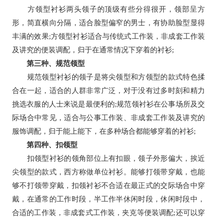
方领型衬衫两头领子的顶级有些分得很开，领部呈方
形，简直横向分隔，适合脸型偏窄的男士，有协助脸型显得
丰满的效果;方领型衬衫适合与传统式工作装，非成套工作装
及讲究的便装调配，归于在通常情况下穿着的衬衫;
第三种、规范领型
规范领型衬衫的领子是将尖领型和方领型的款式特色揉
合在一起，适合的人群非常广泛，对于没有过多时刻和精力
挑选衣服的人士来说是最便利的;规范领衬衫在公事场所及交
际场合中常见，适合与公事工作装、非成套工作装及讲究的
服饰调配，归于能上能下，在多种场合都能够穿着的衬衫;
第四种、扣领型
扣领型衬衫的领角部位上有扣眼，领子外形偏大，挨近
尖领型的款式，西方称做单位衬衫。能够打领带穿戴，也能
够不打领带穿戴，扣领衬衫不合适在最正式的交际场合中穿
戴，在通常的工作时段，半工作半休闲时段，休闲时段中，
合适的工作装，非成套式工作装，夹克等便装调配;还可以穿